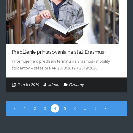
Predĺženie prihlasovania na stáž Erasmus+
Informujeme o predĺžení termínu na Erasmus+ mobility
študentov – stáže pre AR 2018/2019 + 2019/2020
2. mája 2019
admin
Oznamy
1
2
3
4
5
6
…
9