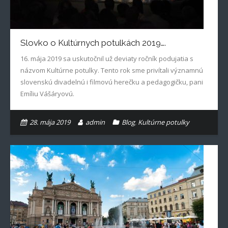
Slovko o Kultúrnych potulkách 2019….
16. mája 2019 sa uskutočnil už deviaty ročník podujatia s
názvom Kultúrne potulky. Tento rok sme privítali významnú
slovenskú divadelnú i filmovú herečku a pedagogičku, pani
Emíliu Vášáryovú.
28. mája 2019
admin
Blog
,
Kultúrne potulky