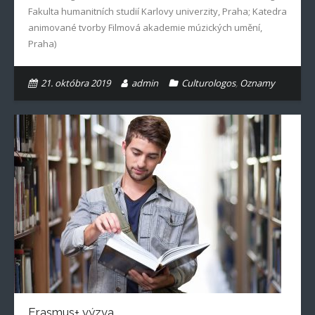
Fakulta humanitních studií Karlovy univerzity, Praha; Katedra
animované tvorby Filmová akademie múzických umění,
Praha)
21. októbra 2019
admin
Culturologos
,
Oznamy
Erasmus+ výzva