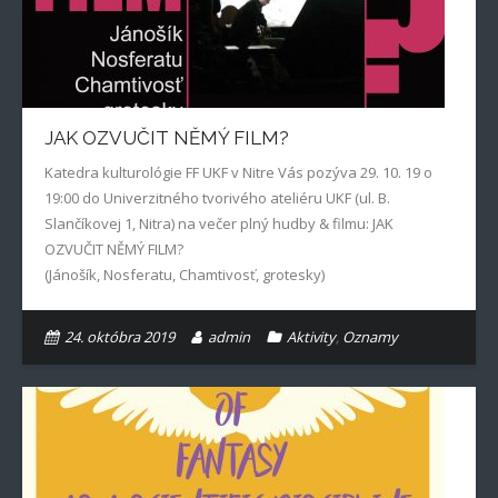
JAK OZVUČIT NĚMÝ FILM?
Katedra kulturológie FF UKF v Nitre Vás pozýva 29. 10. 19 o
19:00 do Univerzitného tvorivého ateliéru UKF (ul. B.
Slančíkovej 1, Nitra) na večer plný hudby & filmu: JAK
OZVUČIT NĚMÝ FILM?
(Jánošík, Nosferatu, Chamtivosť, grotesky)
24. októbra 2019
admin
Aktivity
,
Oznamy