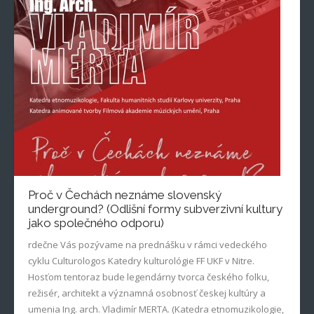
Proč v Čechách neznáme slovenský
underground? (Odlišní formy subverzivní kultury
jako společného odporu)
rdečne Vás pozývame na prednášku v rámci vedeckého
cyklu Culturologos Katedry kulturológie FF UKF v Nitre.
Hosťom tentoraz bude legendárny tvorca českého folku,
režisér, architekt a významná osobnosť českej kultúry a
umenia Ing. arch. Vladimír MERTA. (Katedra etnomuzikologie,