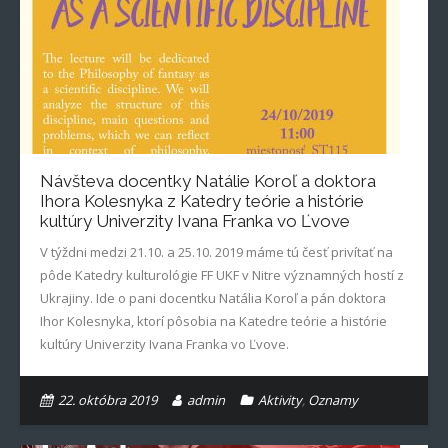
Návšteva docentky Natálie Koroľ a doktora
Ihora Kolesnyka z Katedry teórie a histórie
kultúry Univerzity Ivana Franka vo Ľvove
V týždni medzi 21.10. a 25.10. 2019 máme tú česť privítať na
pôde Katedry kulturológie FF UKF v Nitre významných hostí z
Ukrajiny. Ide o pani docentku Natália Koroľ a pán doktora
Ihor Kolesnyka, ktorí pôsobia na Katedre teórie a histórie
kultúry Univerzity Ivana Franka vo Ľvove.
22. októbra 2019
admin
Aktivity
,
Oznamy