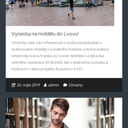
Vycestuj na mobilitu do Ľvovu!
Chceli by sme vás informovať o možnosti požiadať o
realizovanie mobility na Katedre histórie a teórie kultúry
Univerzity Ivana Franka vo Ľvove. Mobilita sa týka iba
zimného semestra 2019/2020. Ide o jedinečnú ponuku a
možnosť v rámci projektu Erasmus+ K107.
20. mája 2019
admin
Oznamy