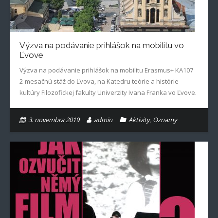
Výzva na podávanie prihlášok na mobilitu vo
Ľvove
Výzva na podávanie prihlášok na mobilitu Erasmus+ KA107
2-mesačnú stáž do Ľvova, na Katedru teórie a histórie
kultúry Filozofickej fakulty Univerzity Ivana Franka vo Ľvove.
3. novembra 2019
admin
Aktivity
,
Oznamy