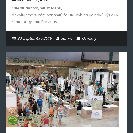
Milé študentky, milí študenti,
dovoľujeme si vám oznámiť, že UKF vyhlasuje novú výzvu v
rámci programu Erasmus+.
30. septembra 2019
admin
Oznamy