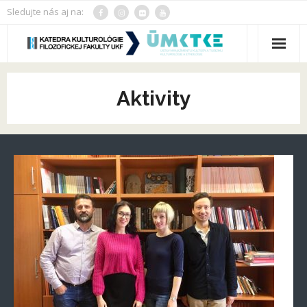
Sledujte nás aj na:
O katedre
Aktivity
Pracovníci
Veda a výskum
Štúdium
Galéria
Aktivity
Erasmus+
Culturologica Slovaca